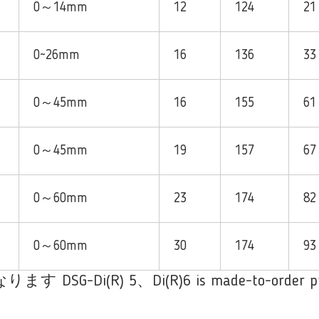
0～14mm
12
124
21
0~26mm
16
136
33
0～45mm
16
155
61
0～45mm
19
157
67
0～60mm
23
174
82
0～60mm
30
174
93
す DSG-Di(R) 5、Di(R)6 is made-to-order pr