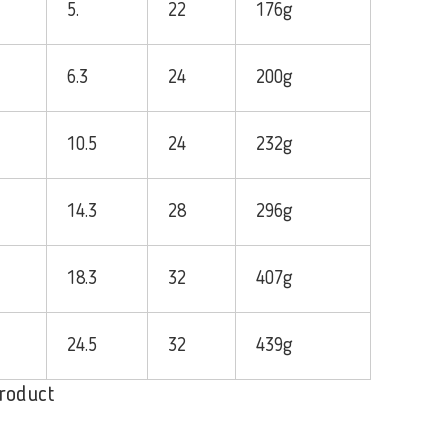
5.
22
176g
6.3
24
200g
10.5
24
232g
14.3
28
296g
18.3
32
407g
24.5
32
439g
oduct