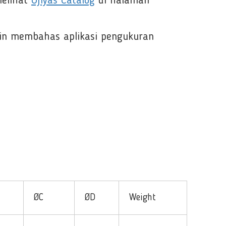
melihat
Ojiyas Catalog
di halaman
in membahas aplikasi pengukuran
ØC
ØD
Weight