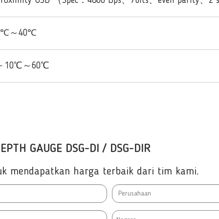
Proximity USB （Spec：4800 Bps、7bits、even parity、2 s
5℃～40℃
－10℃～60℃
EPTH GAUGE DSG-DI / DSG-DIR
ntuk mendapatkan harga terbaik dari tim kami.