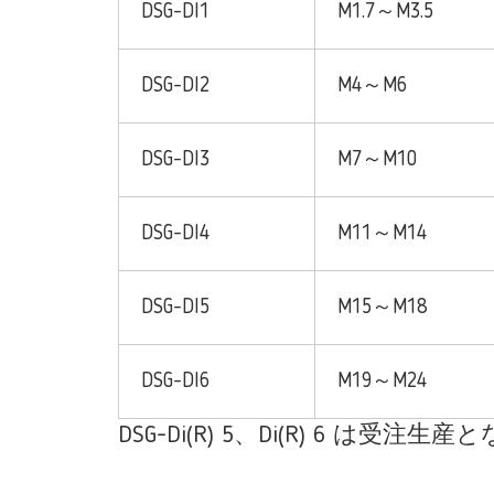
DSG-DI1
M1.7～M3.5
DSG-DI2
M4～M6
DSG-DI3
M7～M10
DSG-DI4
M11～M14
DSG-DI5
M15～M18
DSG-DI6
M19～M24
DSG-Di(R) 5、Di(R) 6 は受注生産となりま