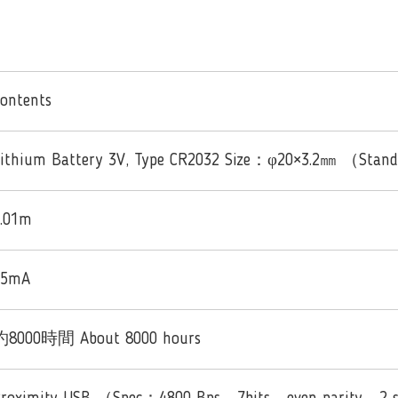
ontents
ithium Battery 3V, Type CR2032 Size：φ20×3.2㎜ （Stand
.01m
45mA
約8000時間 About 8000 hours