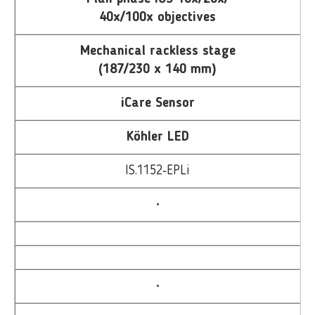
40x/100x objectives
Mechanical rackless stage
(187/230 x 140 mm)
iCare Sensor
Köhler LED
IS.1152‑EPLi
•
•