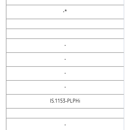
•*
•
•
•
•
IS.1153‑PLPHi
•