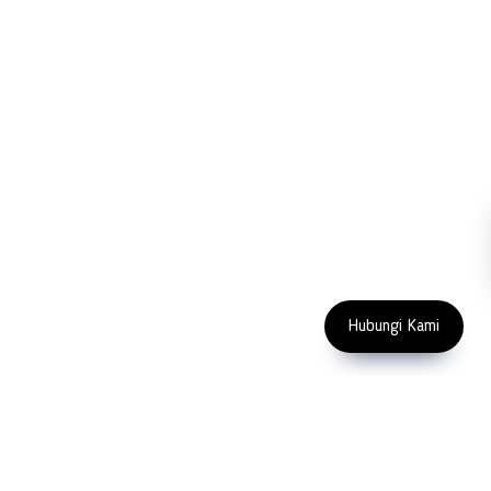
Support
Sawing
Blog
Microscopy
Contact Us
Abrasive
NDT
Metallography
Machinery
Subscribe
FOLLOW US
Enter Email Address
Copyright 2023 PT LFC Teknologi
Indonesia
Hubungi Kami