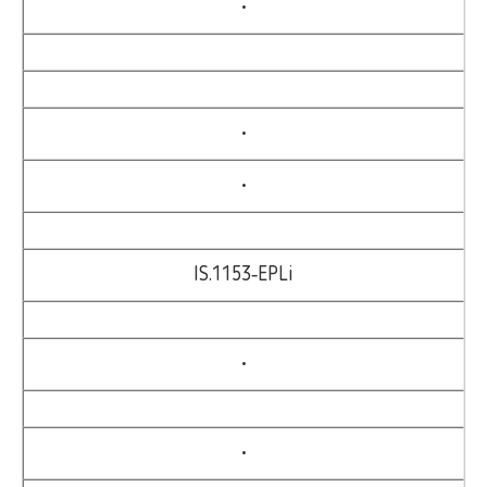
•
•
•
IS.1153‑EPLi
•
•