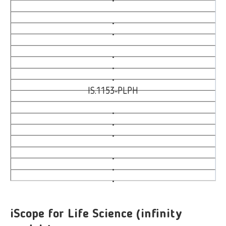
•
•
•
•
•
•
IS.1153‑PLPH
•
•
•
•
•
•
iScope for Life Science (infinity