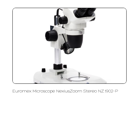
Euromex Microscope NexiusZoom Stereo NZ.1902-P
PT LFC Teknologi Indonesia
Product Solutions
Company
Measurement
Partners
Cutting Tools