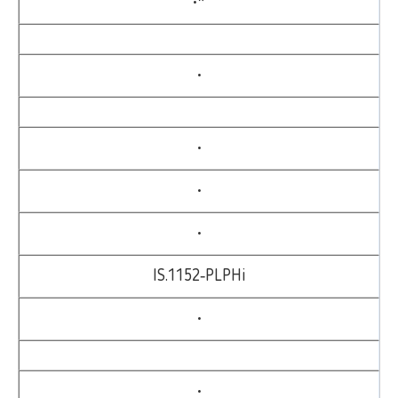
•*
•
•
•
•
IS.1152‑PLPHi
•
•