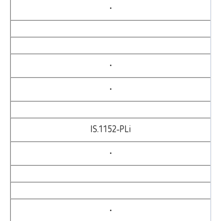
•
•
•
IS.1152‑PLi
•
•