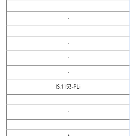
•
•
•
•
IS.1153‑PLi
•