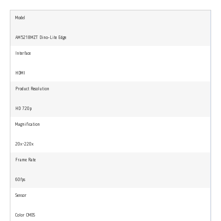
Model
AM5218MZT Dino-Lite Edge
Interface
HDMI
Product Resolution
HD 720p
Magnification
20x~220x
Frame Rate
60fps
Sensor
Color CMOS