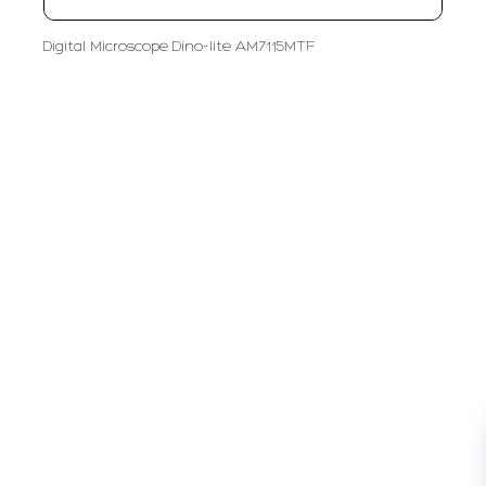
Digital Microscope Dino-lite AM7115MTF
PT LFC Teknologi Indonesia
Product Solutions
Company
Measurement
Partners
Cutting Tools
Support
Sawing
Blog
Microscopy
Contact Us
Abrasive
NDT
Metallography
Machinery
Subscribe
FOLLOW US
Enter Email Address