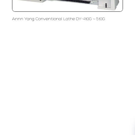
Annn Yang Conventional Lathe DY-410G ~ 510G
PT LFC Teknologi Indonesia
Product Solutions
Company
Measurement
Partners
Cutting Tools
Support
Sawing
Blog
Microscopy
Contact Us
Abrasive
NDT
Metallography
Machinery
Subscribe
FOLLOW US