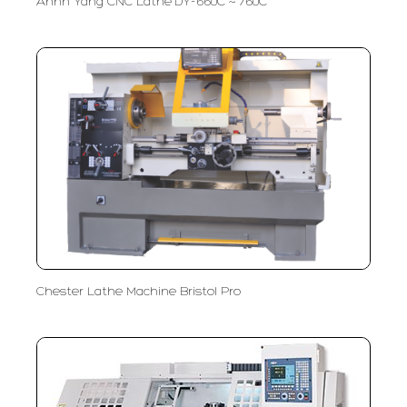
Annn Yang CNC Lathe DY-660C ~ 760C
Chester Lathe Machine Bristol Pro