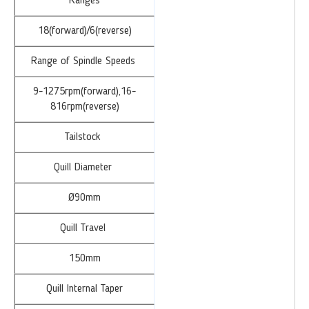
Ranges
18(forward)/6(reverse)
Range of Spindle Speeds
9-1275rpm(forward),16-
816rpm(reverse)
Tailstock
Quill Diameter
Ø90mm
Quill Travel
150mm
Quill Internal Taper