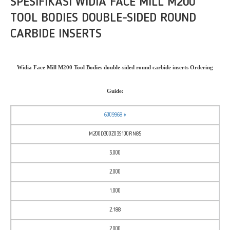
SPESIFIKASI WIDIA FACE MILL M200
TOOL BODIES DOUBLE-SIDED ROUND
CARBIDE INSERTS
Widia Face Mill M200 Tool Bodies double-sided round carbide inserts Ordering
Guide:
6009968 »
M200D300Z03S100RN85
3.000
2.000
1.000
2.188
2.000