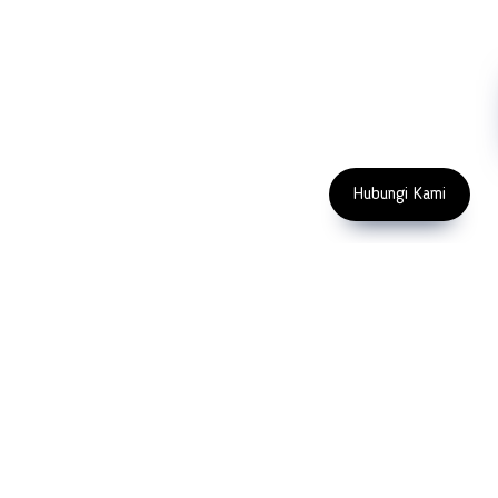
Machinery
Subscribe
FOLLOW US
Enter Email Address
Copyright 2023 PT LFC Teknologi
Indonesia
Hubungi Kami