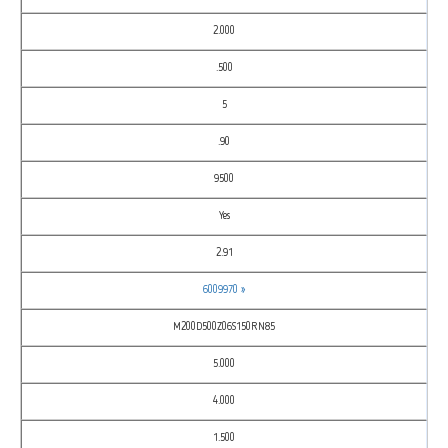
2.000
.500
5
.90
9500
Yes
2.91
6009970 »
M200D500Z06S150RN85
5.000
4.000
1.500