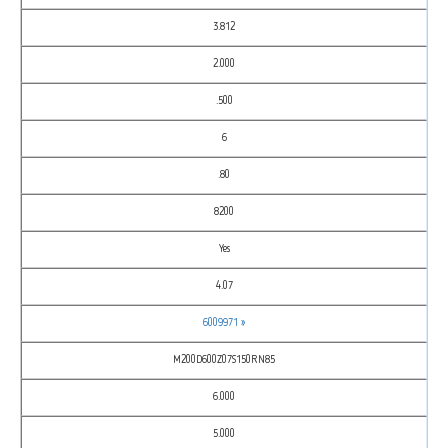
3.812
2.000
.500
6
.80
8200
Yes
4.07
6009971 »
M200D600Z07S150RN85
6.000
5.000