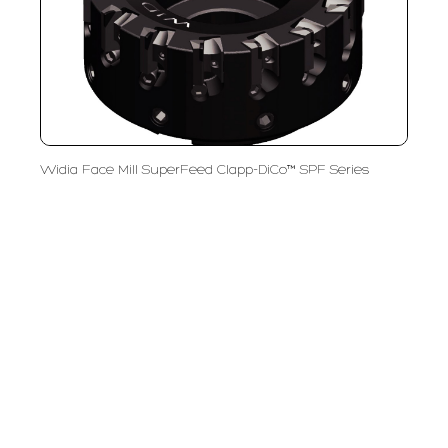
Widia Face Mill SuperFeed Clapp-DiCo™ SPF Series
PT LFC Teknologi Indonesia
Product Solutions
Company
Measurement
Partners
Cutting Tools
Support
Sawing
Blog
Microscopy
Contact Us
Abrasive
NDT
Metallography