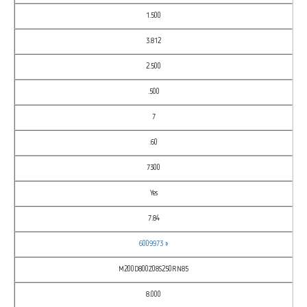
1.500
3.812
2.500
.500
7
.60
7300
Yes
7.84
6009973 »
M200D800Z08S250RN85
8.000