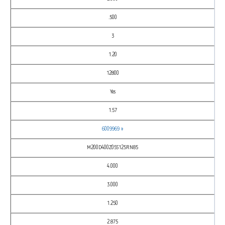
.500
3
1.20
12800
Yes
1.57
6009969 »
M200D400Z05S125RN85
4.000
3.000
1.250
2.875