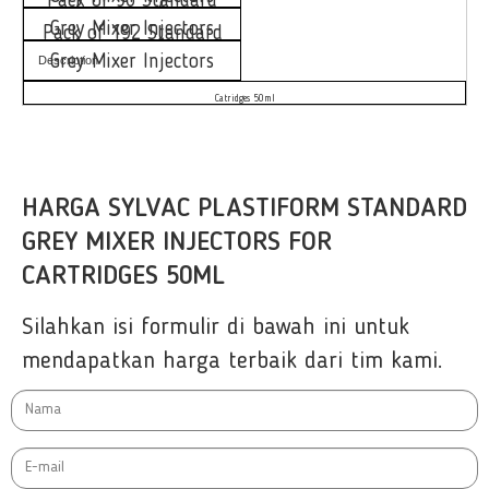
Pack of 96 Standard
Grey Mixer Injectors
Pack of 192 Standard
Grey Mixer Injectors
Description
Catridges 50ml
HARGA SYLVAC PLASTIFORM STANDARD
GREY MIXER INJECTORS FOR
CARTRIDGES 50ML
Silahkan isi formulir di bawah ini untuk
mendapatkan harga terbaik dari tim kami.