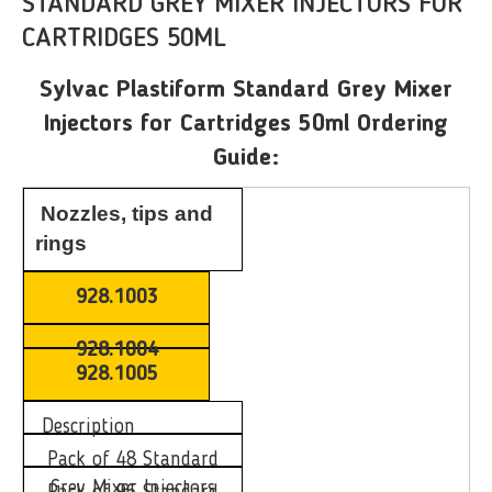
STANDARD GREY MIXER INJECTORS FOR
CARTRIDGES 50ML
Sylvac Plastiform Standard Grey Mixer
Injectors for Cartridges 50ml Ordering
Guide:
Nozzles, tips and
rings
928.1003
928.1004
928.1005
Description
Pack of 48 Standard
Grey Mixer Injectors