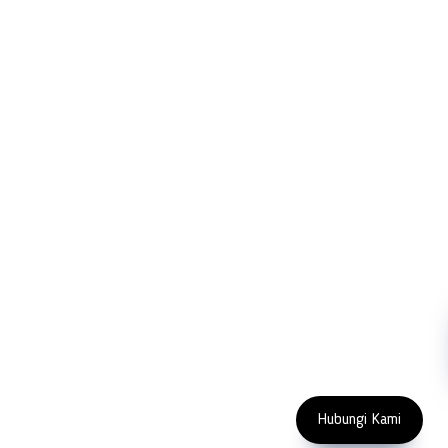
PT LFC Teknologi Indonesia
Product Solutions
Company
Measurement
Partners
Cutting Tools
Support
Sawing
Blog
Microscopy
Contact Us
Abrasive
NDT
Metallography
Machinery
Subscribe
FOLLOW US
Enter Email Address
Copyright 2023 PT LFC Teknologi
Indonesia
Hubungi Kami