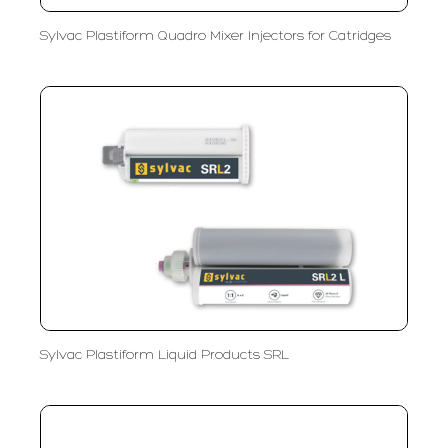
Sylvac Plastiform Quadro Mixer Injectors for Catridges
Sylvac Plastiform Liquid Products SRL