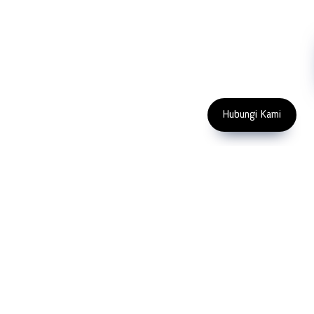
Machinery
Subscribe
FOLLOW US
Enter Email Address
Copyright 2023 PT LFC Teknologi
Indonesia
Hubungi Kami