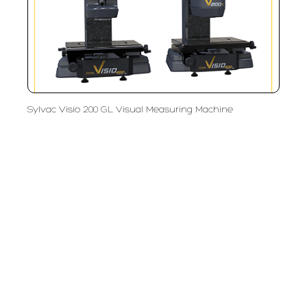
Sylvac Visio 200 GL Visual Measuring Machine
PT LFC Teknologi Indonesia
Product Solutions
Company
Measurement
Partners
Cutting Tools
Support
Sawing
Blog
Microscopy
Contact Us
Abrasive
NDT
Metallography