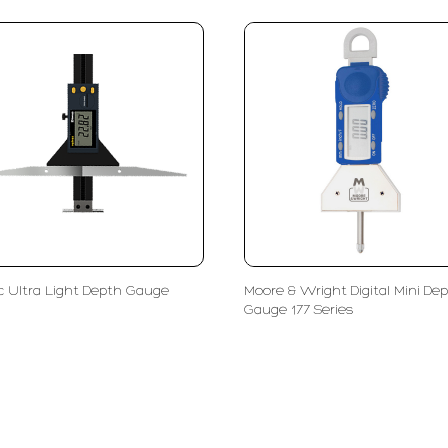
c Ultra Light Depth Gauge
Moore & Wright Digital Mini De
Gauge 177 Series
olutions
Subscribe
ent
Enter Email Address
ls