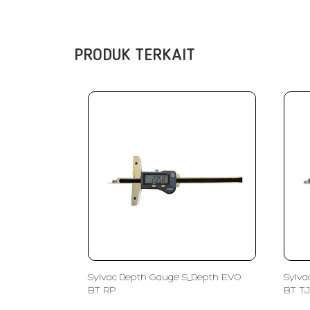
PRODUK TERKAIT
Sylvac Depth Gauge S_Depth EVO
Sylva
BT RP
BT TJ