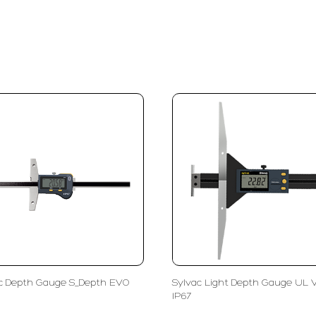
c Depth Gauge S_Depth EVO
Sylvac Light Depth Gauge UL 
IP67