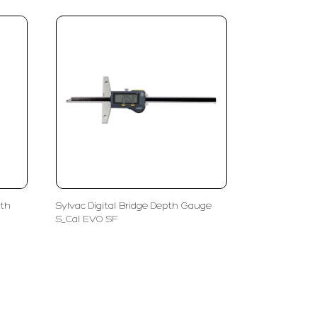
pth
Sylvac Digital Bridge Depth Gauge
S_Cal EVO SF
FOLLOW US