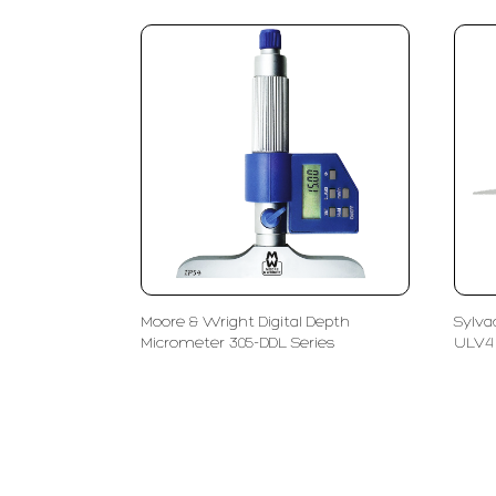
Moore & Wright Digital Depth
Sylva
Micrometer 305-DDL Series
ULV4
PT LFC Teknologi Indonesia
Product S
Company
Measurem
Partners
Cutting Too