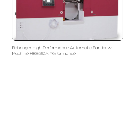
Behringer High Performance Automatic Bandsaw
Machine HBE663A Performance
PT LFC Teknologi Indonesia
Product Solutions
Company
Measurement
Partners
Cutting Tools
Support
Sawing
Blog
Microscopy
Contact Us
Abrasive
NDT
Metallography