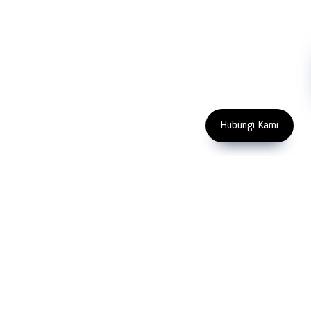
Machinery
Subscribe
FOLLOW US
Enter Email Address
Copyright 2023 PT LFC Teknologi
Indonesia
Hubungi Kami