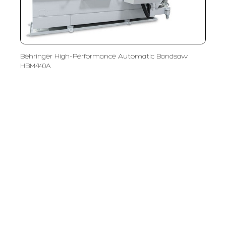
Behringer High-Performance Automatic Bandsaw
HBM440A
PT LFC Teknologi Indonesia
Product Solutions
Company
Measurement
Partners
Cutting Tools
Support
Sawing
Blog
Microscopy
Contact Us
Abrasive
NDT
Metallography
Machinery