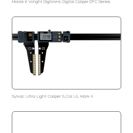
Moore & Wright Digitronic Digital Caliper DFC Series
Sylvac Ultra Light Caliper S_Cal UL Mark 4