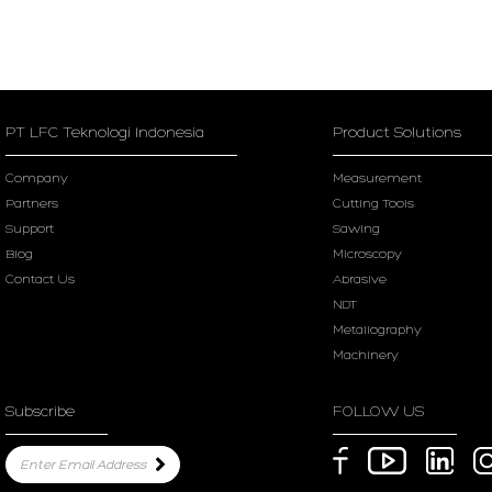
PT LFC Teknologi Indonesia
Product Solutions
Company
Measurement
Partners
Cutting Tools
Support
Sawing
Blog
Microscopy
Contact Us
Abrasive
NDT
Metallography
Machinery
Subscribe
FOLLOW US
Enter Email Address