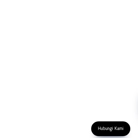
PT LFC Teknologi Indonesia
Product Solutions
Company
Measurement
Partners
Cutting Tools
Support
Sawing
Blog
Microscopy
Contact Us
Abrasive
NDT
Metallography
Machinery
Subscribe
FOLLOW US
Enter Email Address
Copyright 2023 PT LFC Teknologi
Indonesia
Hubungi Kami