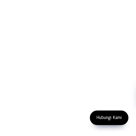
PT LFC Teknologi Indonesia
Product Solutions
Company
Measurement
Partners
Cutting Tools
Support
Sawing
Blog
Microscopy
Contact Us
Abrasive
NDT
Metallography
Machinery
Subscribe
FOLLOW US
Enter Email Address
Copyright 2023 PT LFC Teknologi
Indonesia
Hubungi Kami