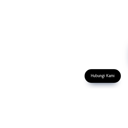
Blog
Microscopy
Contact Us
Abrasive
NDT
Metallography
Machinery
Subscribe
FOLLOW US
Enter Email Address
Copyright 2023 PT LFC Teknologi
Indonesia
Hubungi Kami