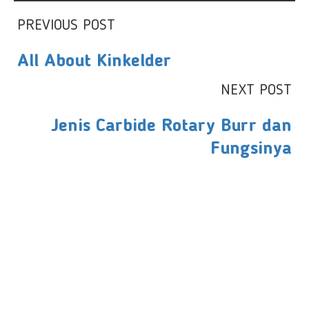
PREVIOUS POST
All About Kinkelder
NEXT POST
Jenis Carbide Rotary Burr dan
Fungsinya
PT LFC Teknologi Indonesia
Product Solutions
Company
Measurement
Partners
Cutting Tools
Support
Sawing