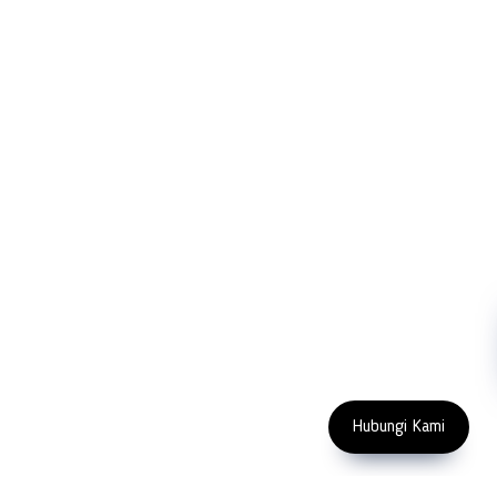
PT LFC Teknologi Indonesia
Product Solutions
Company
Measurement
Partners
Cutting Tools
Support
Sawing
Blog
Microscopy
Contact Us
Abrasive
NDT
Metallography
Machinery
Subscribe
FOLLOW US
Enter Email Address
Copyright 2023 PT LFC Teknologi
Indonesia
Hubungi Kami