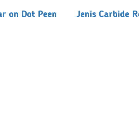
ar on Dot Peen
Jenis Carbide 
olutions
Subscribe
ent
Enter Email Address
ls
phy