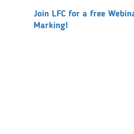
Join LFC for a free Webin
Marking!
PT LFC Teknologi Indonesia
Product S
Company
Measurem
Partners
Cutting Too
Support
Sawing
Blog
Microscopy
Contact Us
Abrasive
NDT
Metallogra
Machinery